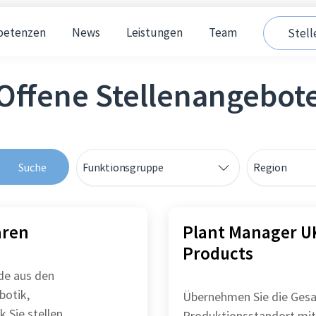
etenzen
News
Leistungen
Team
Stel
Offene Stellenangebot
Suche
Funktionsgruppe
Region
aren
Plant Manager UK
Products
de aus den
botik,
Übernehmen Sie die Gesa
len
Produktionsstandort mit