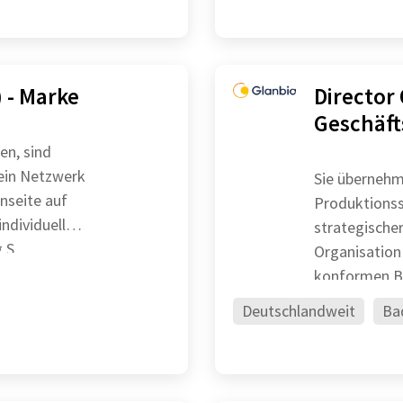
 - Marke
Director 
Geschäft
en, sind
 ein Netzwerk
Sie übernehm
nseite auf
Produktionss
ndividuelle
strategische
Jahrespläne und überwachen deren Realisierung S
Organisation Sie stellen einen sicheren, effizienten und GM
konformen Bet
Kosten
Deutschlandweit
Ba