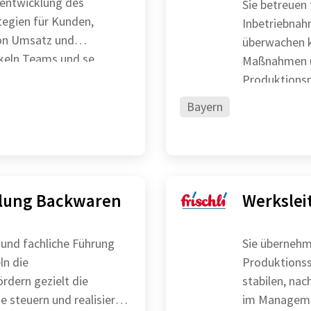
rentwicklung des
Sie betreuen 
Inbetriebnahm
von Umsatz und
überwachen k
d entwickeln Teams und se
Maßnahmen un
Produktionsp
und Kollegen 
Bayern
llung Backwaren
Werkslei
 und fachliche Führung
Sie übernehm
ln die
Produktionsstandor
rdern gezielt die
stabilen, nac
im Management‑Team mit