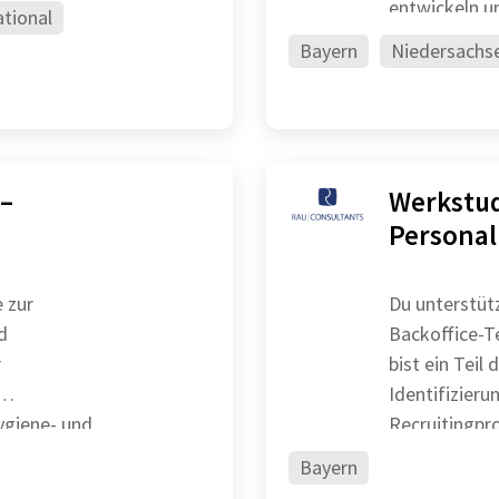
entwickeln un
ational
Absätze und l
Bayern
Niedersachs
 –
Werkstud
Persona
 zur
Du unterstüt
d
Backoffice-T
r
bist ein Teil
Identifizier
Bayern