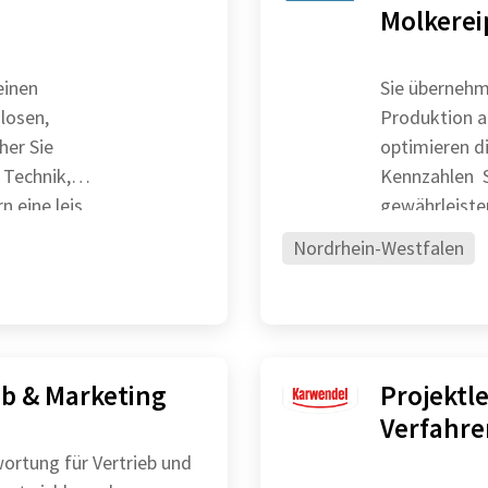
Molkerei
einen
Sie übernehm
losen,
Produktion am Sta
 Sie
optimieren d
 Technik,
Kennzahlen Sie führen und entwickeln Ihr Team weiter und
n eine leis
Nordrhein-Westfalen
eb & Marketing
Projektl
Verfahre
rtung für Vertrieb und