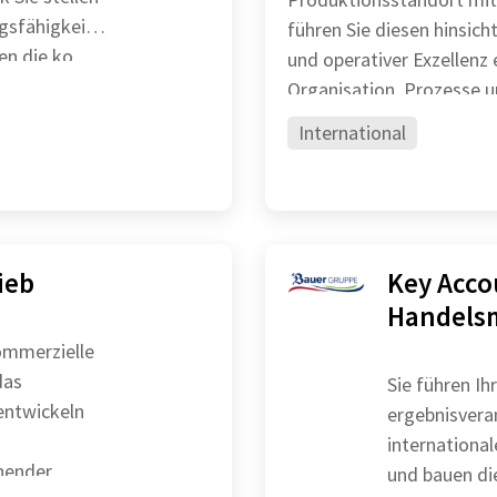
gsfähigkeit
führen Sie diesen hinsichtl
en die ko
und operativer Exzellenz erfolgre
Organisation, Prozesse 
International
ieb
Key Acco
Handels
ommerzielle
Sie führen I
 entwickeln
ergebnisvera
internationalen Markt Sie betreuen
hender
und bauen di