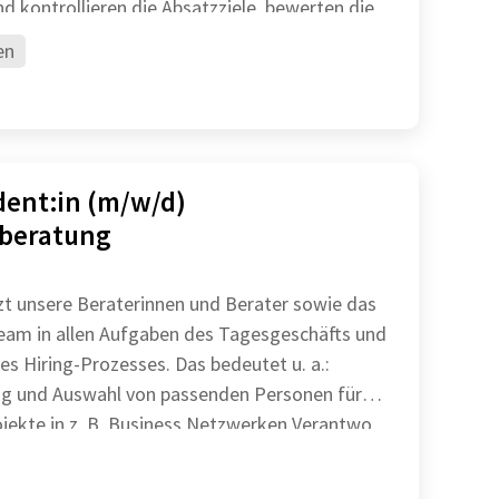
d kontrollieren die Absatzziele, bewerten die
eit
en
ent:in (m/w/d)
lberatung
zt unsere Beraterinnen und Berater sowie das
eam in allen Aufgaben des Tagesgeschäfts und
 des Hiring-Prozesses. Das bedeutet u. a.:
ung und Auswahl von passenden Personen für
Recruitingprojekte in z. B. Business Netzwerken Verantwo