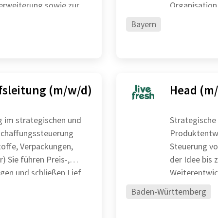
serweiterung sowie zur
Organisation
zu steig
Bayern
fsleitung (m/w/d)
Head (m/
g im strategischen und
Strategische
eschaffungssteuerung
Produktentw
toffe, Verpackungen,
Steuerung vo
is-,
der Idee bis zur 
en und schließen Lief
Weiterentwic
Baden-Württemberg