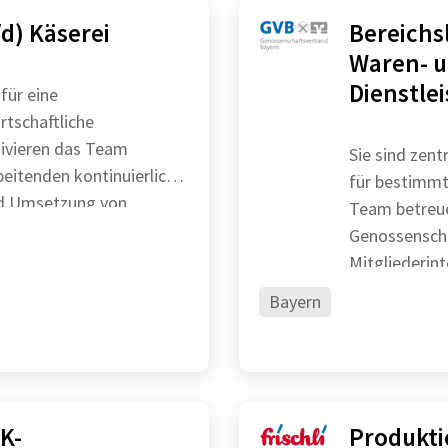
d) Käserei
Bereichs
Waren- 
Dienstle
für eine
rtschaftliche
Sie sind zen
beitenden kontinuierlich
für bestimmte g
Team betreue
Genossenschaften (
Mitgliederin
Bundespoliti
Bayern
K-
Produkti