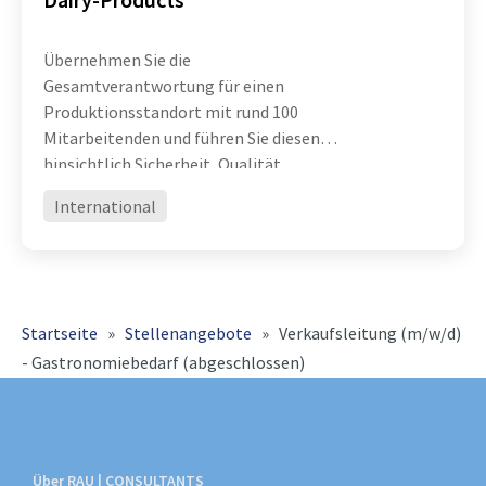
Übernehmen Sie die
Gesamtverantwortung für einen
Produktionsstandort mit rund 100
Mitarbeitenden und führen Sie diesen
hinsichtlich Sicherheit, Qualität,
Effizienz und operativer Exzellenz
International
erfolgreich weiter Entwickeln Sie
Organisation, Prozesse und Teams
konsequent weiter und
Startseite
»
Stellenangebote
»
Verkaufsleitung (m/w/d)
- Gastronomiebedarf (abgeschlossen)
Über RAU | CONSULTANTS