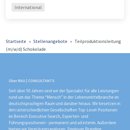
Effizienz und operativer Exzellenz
International
erfolgreich weiter Entwickeln Sie
Organisation, Prozesse und Teams
konsequent weiter und
Startseite
»
Stellenangebote
»
Teilproduktionsleitung
(m/w/d) Schokolade
Über RAU | CONSULTANTS
Seit über 50 Jahren sind wir der Spezialist für alle Leistungen
rund um das Thema “Mensch” in der Lebensmittelbranche im
deutschsprachigen Raum und darüber hinaus. Wir besetzen in
den unterschiedlichen Gesellschaften Top-Level-Positionen
im Bereich Executive Search, Experten- und
Führungspositionen - permanent und ad interim. Außerdem
bieten wir Vergütungsanalysen, Employer Branding,