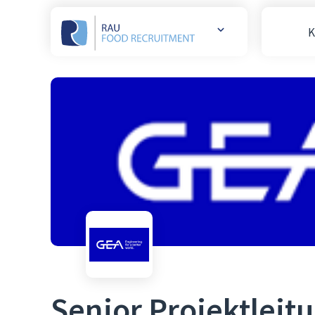
K
Weitere
Websites
öffnen
Senior Projektleit