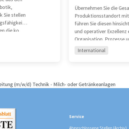
botik,
Übernehmen Sie die Gesa
len
Produktionsstandort mit
gsfähigkeit
führen Sie diesen hinsichtl
en die ko
und operativer Exzellenz erfolgre
Organisation, Prozesse 
International
leitung (m/w/d) Technik - Milch- oder Getränkeanlagen
Service
Abgeschlossene Stellen (Archiv)