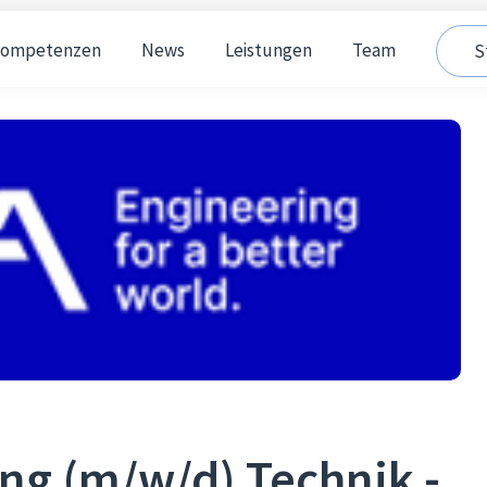
ompetenzen
News
Leistungen
Team
S
ung (m/w/d) Technik -