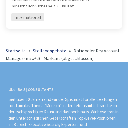
hinsichtlich Sicherheit, Qualität,
Effizienz und operativer Exzellenz
International
erfolgreich weiter Entwickeln Sie
Organisation, Prozesse und Teams
konsequent weiter und
Startseite
»
Stellenangebote
»
Nationaler Key Account
Manager (m/w/d) - Markant (abgeschlossen)
Über RAU | CONSULTANTS
Seit über 50 Jahren sind wir der Spezialist für alle Leistungen
rund um das Thema “Mensch” in der Lebensmittelbranche im
deutschsprachigen Raum und darüber hinaus. Wir besetzen in
den unterschiedlichen Gesellschaften Top-Level-Positionen
im Bereich Executive Search, Experten- und