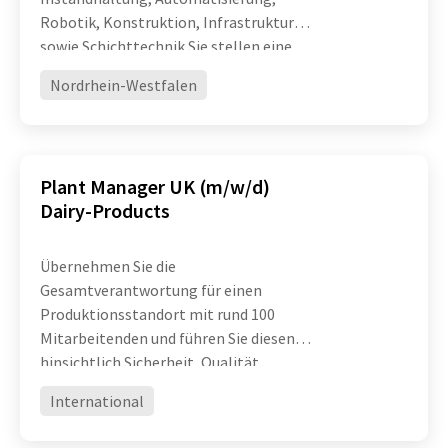
Robotik, Konstruktion, Infrastruktur
sowie Schichttechnik Sie stellen eine
hohe technische Verfügbarkeit und
Nordrhein-Westfalen
Leistungsfähigkeit komplexer
Produktionsanlagen sicher und treiben
die ko
Plant Manager UK (m/w/d)
Dairy-Products
Übernehmen Sie die
Gesamtverantwortung für einen
Produktionsstandort mit rund 100
Mitarbeitenden und führen Sie diesen
hinsichtlich Sicherheit, Qualität,
Effizienz und operativer Exzellenz
International
erfolgreich weiter Entwickeln Sie
Organisation, Prozesse und Teams