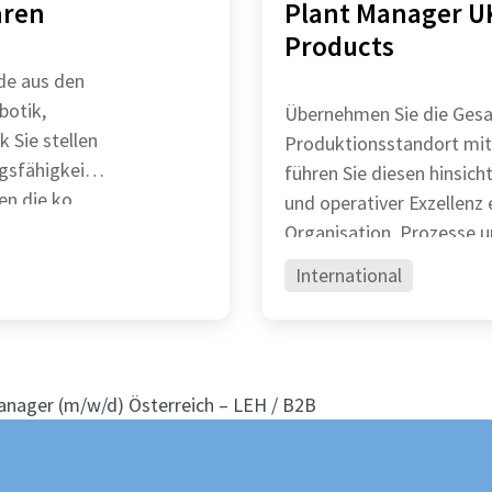
aren
Plant Manager UK
Products
de aus den
botik,
Übernehmen Sie die Gesa
len
Produktionsstandort mit
gsfähigkeit
führen Sie diesen hinsichtl
en die ko
und operativer Exzellenz erfolgre
Organisation, Prozesse 
International
nager (m/w/d) Österreich – LEH / B2B