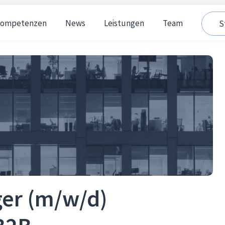
ompetenzen
News
Leistungen
Team
S
er (m/w/d)