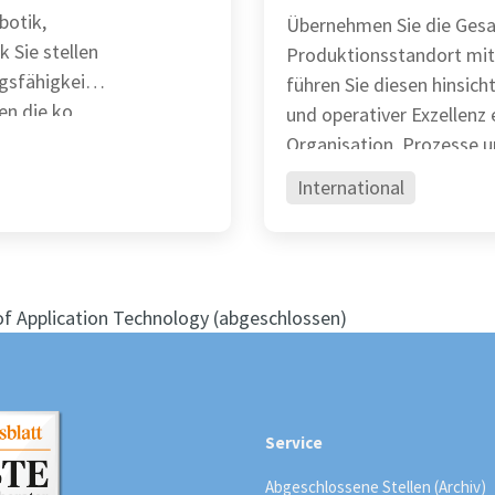
botik,
Übernehmen Sie die Gesa
len
Produktionsstandort mit
gsfähigkeit
führen Sie diesen hinsichtl
en die ko
und operativer Exzellenz erfolgre
Organisation, Prozesse 
International
f Application Technology (abgeschlossen)
Service
Abgeschlossene Stellen (Archiv)