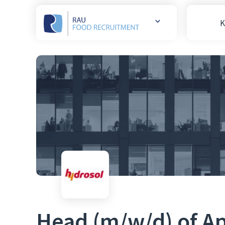
K
Weitere
Websites
öffnen
Head (m/w/d) of Ap