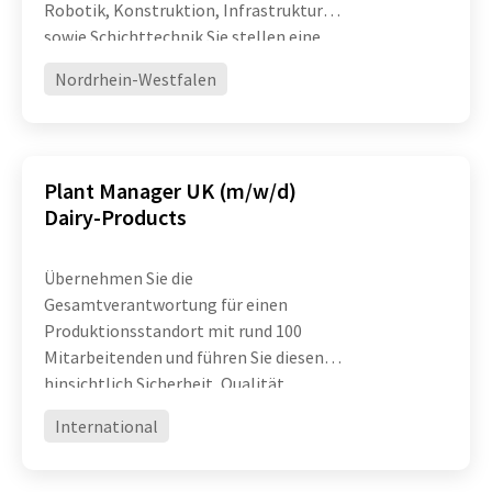
Robotik, Konstruktion, Infrastruktur
sowie Schichttechnik Sie stellen eine
hohe technische Verfügbarkeit und
Nordrhein-Westfalen
Leistungsfähigkeit komplexer
Produktionsanlagen sicher und treiben
die ko
Plant Manager UK (m/w/d)
Dairy-Products
Übernehmen Sie die
Gesamtverantwortung für einen
Produktionsstandort mit rund 100
Mitarbeitenden und führen Sie diesen
hinsichtlich Sicherheit, Qualität,
Effizienz und operativer Exzellenz
International
erfolgreich weiter Entwickeln Sie
Organisation, Prozesse und Teams
konsequent weiter und