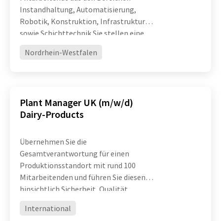
Instandhaltung, Automatisierung,
Robotik, Konstruktion, Infrastruktur
sowie Schichttechnik Sie stellen eine
hohe technische Verfügbarkeit und
Nordrhein-Westfalen
Leistungsfähigkeit komplexer
Produktionsanlagen sicher und treiben
die ko
Plant Manager UK (m/w/d)
Dairy-Products
Übernehmen Sie die
Gesamtverantwortung für einen
Produktionsstandort mit rund 100
Mitarbeitenden und führen Sie diesen
hinsichtlich Sicherheit, Qualität,
Effizienz und operativer Exzellenz
International
erfolgreich weiter Entwickeln Sie