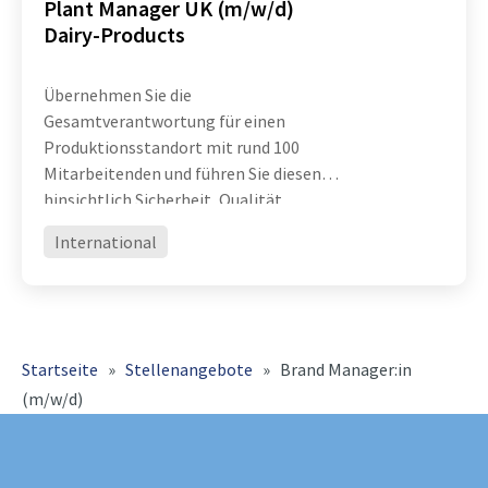
Plant Manager UK (m/w/d)
Dairy-Products
Übernehmen Sie die
Gesamtverantwortung für einen
Produktionsstandort mit rund 100
Mitarbeitenden und führen Sie diesen
hinsichtlich Sicherheit, Qualität,
Effizienz und operativer Exzellenz
International
erfolgreich weiter Entwickeln Sie
Organisation, Prozesse und Teams
konsequent weiter und
Startseite
»
Stellenangebote
»
Brand Manager:in
(m/w/d)