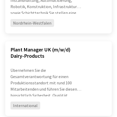
Instandhaltung, Automatisierung,
Robotik, Konstruktion, Infrastruktur
sowie Schichttechnik Sie stellen eine
hohe technische Verfügbarkeit und
Nordrhein-Westfalen
Leistungsfähigkeit komplexer
Produktionsanlagen sicher und treiben
die ko
Plant Manager UK (m/w/d)
Dairy-Products
Übernehmen Sie die
Gesamtverantwortung für einen
Produktionsstandort mit rund 100
Mitarbeitenden und führen Sie diesen
hinsichtlich Sicherheit, Qualität,
Effizienz und operativer Exzellenz
International
erfolgreich weiter Entwickeln Sie
Organisation, Prozesse und Teams