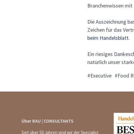
Branchenwissen mit e
Die Auszeichnung ba
Zeichen für das Vert
beim Handelsblatt
.
Ein riesiges Dankesc
natürlich unser star
Executive
Food R
Über RAU | CONSULTANTS
Seit über 50 Jahren sind wir der Spezialist