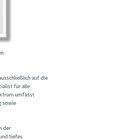
en
usschließlich auf die
alist für alle
ektrum umfasst
g sowie
n der
und tiefes